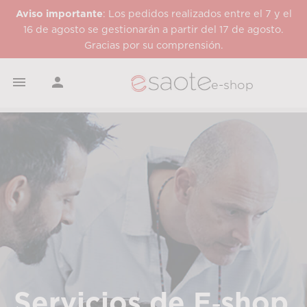
Aviso importante
: Los pedidos realizados entre el 7 y el
16 de agosto se gestionarán a partir del 17 de agosto.
Gracias por su comprensión.


e-shop
Servicios de E‑shop