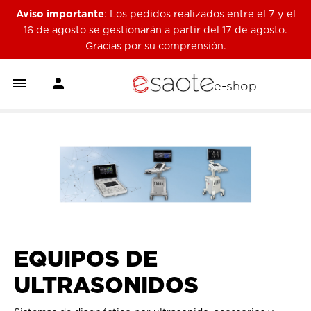
Aviso importante
: Los pedidos realizados entre el 7 y el
16 de agosto se gestionarán a partir del 17 de agosto.
Gracias por su comprensión.


e-shop
EQUIPOS DE
ULTRASONIDOS