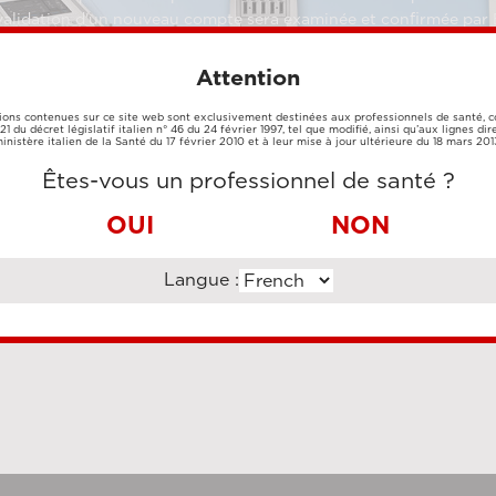
a validation d'un nouveau compte sera examinée et confirmée par 
, validés par Esaote en tant que distributeurs, revendeurs et utilis
par nos échographes et accessoires neufs et reconditionnés pour r
Attention
illeure qualité à vos patients, veuillez vous inscrire pour profite
heter nos équipements neufs et remis à neuf pour les systèmes à 
ions contenues sur ce site web sont exclusivement destinées aux professionnels de santé,
e 21 du décret législatif italien n° 46 du 24 février 1997, tel que modifié, ainsi qu’aux lignes dir
istrés ont accès à une gestion plus rapide des commandes, à un su
inistère italien de la Santé du 17 février 2010 et à leur mise à jour ultérieure du 18 mars 201
ifier/modifier les données personnelles et d'une mise à jour cons
Êtes-vous un professionnel de santé ?
 MAINTENANT
OUI
NON
03 Interdit
Langue :
 cannot access this page. We apologize for the in