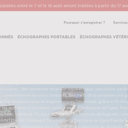
ssées entre le 7 et le 16 août seront traitées à partir du 17 a
Pourquoi s'enregistrer ?
Services
ONNÉS
ÉCHOGRAPHES PORTABLES
ÉCHOGRAPHES VÉTÉRI
LTRASONS
es et pièces de rechange L'échographie est le cœur de métier d'E
s de diagnostic par ultrasons, aujourd'hui installés dans le mon
s cliniques : des domaines musculo-squelettique, vasculaire, card
e, l'anesthésie et les soins intensifs. Esaote E-shop propose une
la fois diagnostiques et ergonomiques.Désormais, grâce à l'E-sho
 les systèmes à ultrasons remis à neuf directement en ligne. Par
tachées, câbles et fils pour échographes, licences de logiciels,
TENANT Comment fonctionne la boutique en ligne Esaote Esao
endeurs et partenaires pour l'achat d'une sélection de produits Es