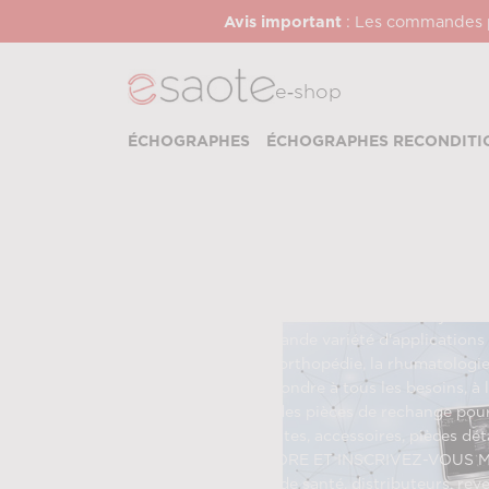
Avis important
: Les commandes pa
e‑shop
ÉCHOGRAPHES
ÉCHOGRAPHES RECONDITI
SYSTÈMES À U
Systèmes de diagnostic à ultrasons, accessoir
conçoit, fabrique et commercialise des système
utilisés dans une grande variété d'application
applications pour l'orthopédie, la rhumatologi
avantages pour répondre à tous les besoins, à 
des accessoires et des pièces de rechange pour
ultrasons, imprimantes, accessoires, pièces dé
CHOISISSEZ LE STORE ET INSCRIVEZ-VOUS MAIN
aux professionnels de santé, distributeurs, rev