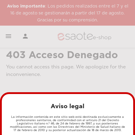
Aviso importante
: Los pedidos realizados entre el 7 y el
16 de agosto se gestionarán a partir del 17 de agosto.
Gracias por su comprensión.


e-shop
403 Acceso Denegado
You cannot access this page. We apologize for the
inconvenience.
Aviso legal
La información contenida en este sitio web está destinada exclusivamente a
profesionales sanitarios, de conformidad con el artículo 21 del Decreto
Legislativo italiano n.º 46, de 24 de febrero de 1997, y sus posteriores
MÉTODOS DE PAGO
modificaciones, así como con las Directrices del Ministerio de Salud italiano de
17 de febrero de 2010 y su posterior actualización de 18 de marzo de 2013.