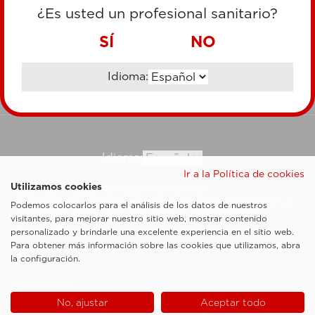
TARJETA DE CRÉDITO
¿Es usted un profesional sanitario?
TRANSFERENCIA BANCARIA
SÍ
NO
Idioma:
Ir al sitio corporativo
Idioma:
Ir a la Política de cookies
Utilizamos cookies
Esaote SpA ©2026 - Vat Code IT05131180969
Sociedad sujeta a la actividad de dirección y coordinación de Shanghai Luzi
Podemos colocarlos para el análisis de los datos de nuestros
Enterprise Management Consultancy Center (Limited Partnership)
visitantes, para mejorar nuestro sitio web, mostrar contenido
Notas legales
personalizado y brindarle una excelente experiencia en el sitio web.
Para obtener más información sobre las cookies que utilizamos, abra
Cookie Policy
la configuración.
Privacy Policy
No, ajustar
Aceptar todo