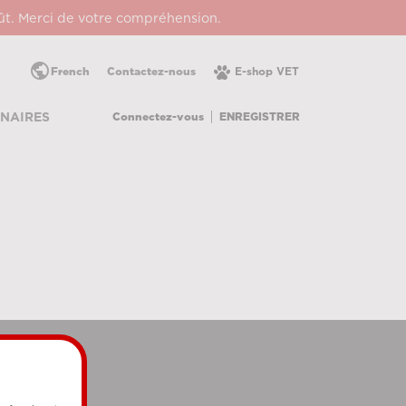
oût. Merci de votre compréhension.
public
French
Contactez-nous
E-shop VET
Connectez-vous
ENREGISTRER
NAIRES