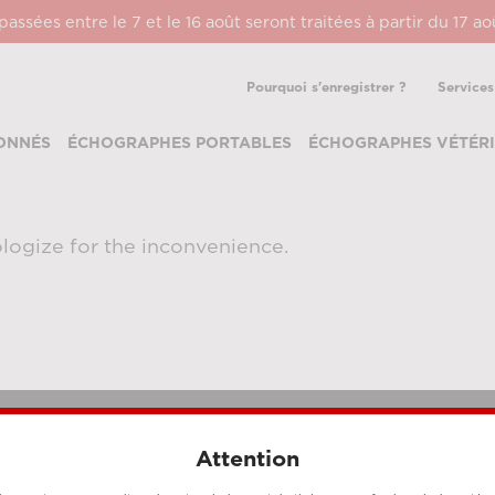
ssées entre le 7 et le 16 août seront traitées à partir du 17 a
Pourquoi s'enregistrer ?
Services
ONNÉS
ÉCHOGRAPHES PORTABLES
ÉCHOGRAPHES VÉTÉRI
logize for the inconvenience.
Attention
MÉTHODES DE PAIEMENT