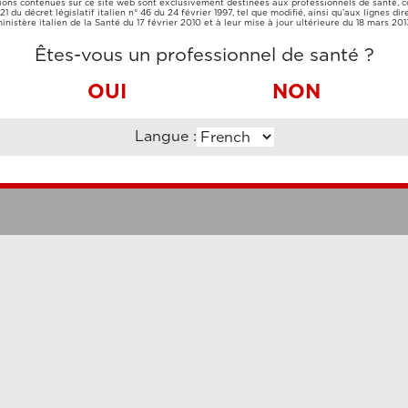
ions contenues sur ce site web sont exclusivement destinées aux professionnels de santé,
CARTE DE
VIREMENT
e 21 du décret législatif italien n° 46 du 24 février 1997, tel que modifié, ainsi qu’aux lignes dir
CRÉDIT
BANCAIRE
inistère italien de la Santé du 17 février 2010 et à leur mise à jour ultérieure du 18 mars 201
Êtes-vous un professionnel de santé ?
OUI
NON
Langue :
Clauses légales
Cookie Po
uzi Enterprise Management Consultancy