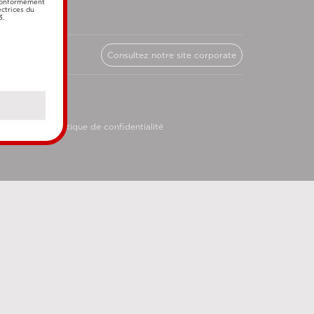
 conformément
ectrices du
3.
Consultez notre site corporate
licy
Politique de confidentialité