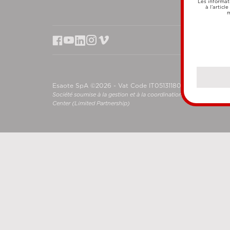
Les informat
à l’articl
m
Esaote SpA ©2026 - Vat Code IT05131180969
Société soumise à la gestion et à la coordination de Shanghai L
Center (Limited Partnership)