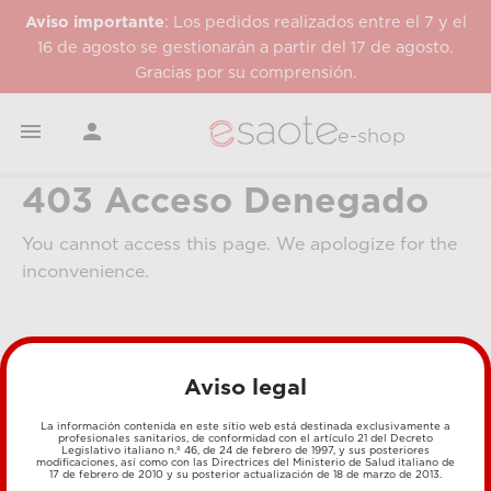
Aviso importante
: Los pedidos realizados entre el 7 y el
16 de agosto se gestionarán a partir del 17 de agosto.
Gracias por su comprensión.


e-shop
403 Acceso Denegado
You cannot access this page. We apologize for the
inconvenience.
Aviso legal
La información contenida en este sitio web está destinada exclusivamente a
profesionales sanitarios, de conformidad con el artículo 21 del Decreto
Legislativo italiano n.º 46, de 24 de febrero de 1997, y sus posteriores
MÉTODOS DE PAGO
modificaciones, así como con las Directrices del Ministerio de Salud italiano de
17 de febrero de 2010 y su posterior actualización de 18 de marzo de 2013.