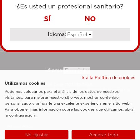
TARJETA DE CRÉDITO
¿Es usted un profesional sanitario?
TRANSFERENCIA BANCARIA
SÍ
NO
Idioma:
Ir al sitio corporativo
Idioma:
Ir a la Política de cookies
Utilizamos cookies
Esaote SpA ©2026 - Vat Code IT05131180969
Sociedad sujeta a la actividad de dirección y coordinación de Shanghai Luzi
Podemos colocarlos para el análisis de los datos de nuestros
Enterprise Management Consultancy Center (Limited Partnership)
visitantes, para mejorar nuestro sitio web, mostrar contenido
Notas legales
personalizado y brindarle una excelente experiencia en el sitio web.
Para obtener más información sobre las cookies que utilizamos, abra
Cookie Policy
la configuración.
Privacy Policy
No, ajustar
Aceptar todo