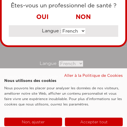
CARTE DE CRÉDIT
Êtes-vous un professionnel de santé ?
VIREMENT BANCAIRE
OUI
NON
Langue :
Consultez notre site corporate
Langue :
Aller à la Politique de Cookies
Esaote SpA ©2026 - Vat Code IT05131180969
Nous utilisons des cookies
Société soumise à la gestion et à la coordination de Shanghai Luzi Enterprise
Management Consultancy Center (Limited Partnership)
Nous pouvons les placer pour analyser les données de nos visiteurs,
Clauses légales
améliorer notre site Web, afficher un contenu personnalisé et vous
faire vivre une expérience inoubliable. Pour plus d'informations sur les
Cookie Policy
cookies que nous utilisons, ouvrez les paramètres.
Politique de confidentialité
Non, ajuster
Accepter tout