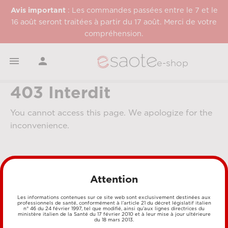
Avis important
: Les commandes passées entre le 7 et le
16 août seront traitées à partir du 17 août. Merci de votre
compréhension.


e-shop
403 Interdit
You cannot access this page. We apologize for the
inconvenience.
Attention
Les informations contenues sur ce site web sont exclusivement destinées aux
professionnels de santé, conformément à l’article 21 du décret législatif italien
n° 46 du 24 février 1997, tel que modifié, ainsi qu’aux lignes directrices du
MÉTHODES DE PAIEMENT
ministère italien de la Santé du 17 février 2010 et à leur mise à jour ultérieure
du 18 mars 2013.