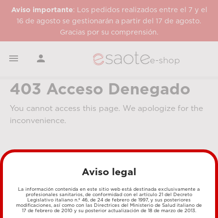
Aviso importante
: Los pedidos realizados entre el 7 y el
16 de agosto se gestionarán a partir del 17 de agosto.
Gracias por su comprensión.


e-shop
403 Acceso Denegado
You cannot access this page. We apologize for the
inconvenience.
Aviso legal
La información contenida en este sitio web está destinada exclusivamente a
profesionales sanitarios, de conformidad con el artículo 21 del Decreto
Legislativo italiano n.º 46, de 24 de febrero de 1997, y sus posteriores
MÉTODOS DE PAGO
modificaciones, así como con las Directrices del Ministerio de Salud italiano de
17 de febrero de 2010 y su posterior actualización de 18 de marzo de 2013.