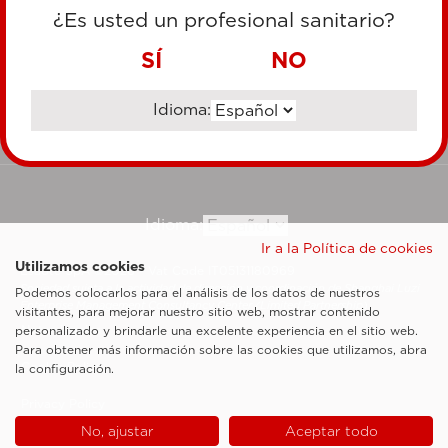
TARJETA DE CRÉDITO
¿Es usted un profesional sanitario?
TRANSFERENCIA BANCARIA
SÍ
NO
Idioma:
Ir al sitio corporativo
Idioma:
Ir a la Política de cookies
Utilizamos cookies
Esaote SpA ©2026 - Vat Code IT05131180969
Sociedad sujeta a la actividad de dirección y coordinación de Shanghai Luzi
Podemos colocarlos para el análisis de los datos de nuestros
Enterprise Management Consultancy Center (Limited Partnership)
visitantes, para mejorar nuestro sitio web, mostrar contenido
Notas legales
personalizado y brindarle una excelente experiencia en el sitio web.
Para obtener más información sobre las cookies que utilizamos, abra
Cookie Policy
la configuración.
Privacy Policy
No, ajustar
Aceptar todo