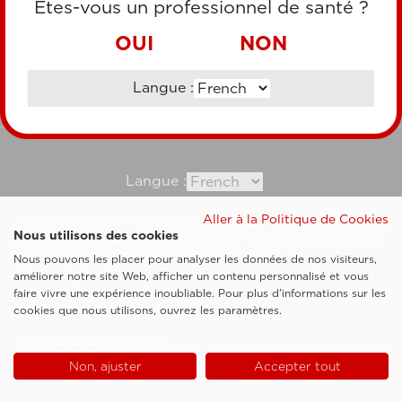
Êtes-vous un professionnel de santé ?
VIREMENT BANCAIRE
OUI
NON
Langue :
Consultez notre site corporate
Langue :
Aller à la Politique de Cookies
Esaote SpA ©2026 - Vat Code IT05131180969
Nous utilisons des cookies
Société soumise à la gestion et à la coordination de Shanghai Luzi Enterprise
Management Consultancy Center (Limited Partnership)
Nous pouvons les placer pour analyser les données de nos visiteurs,
Clauses légales
améliorer notre site Web, afficher un contenu personnalisé et vous
faire vivre une expérience inoubliable. Pour plus d'informations sur les
Cookie Policy
cookies que nous utilisons, ouvrez les paramètres.
Politique de confidentialité
Non, ajuster
Accepter tout