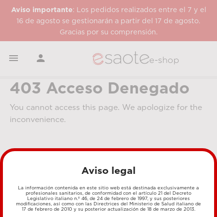
Aviso importante
: Los pedidos realizados entre el 7 y el
16 de agosto se gestionarán a partir del 17 de agosto.
Gracias por su comprensión.


e-shop
403 Acceso Denegado
You cannot access this page. We apologize for the
inconvenience.
Aviso legal
La información contenida en este sitio web está destinada exclusivamente a
profesionales sanitarios, de conformidad con el artículo 21 del Decreto
Legislativo italiano n.º 46, de 24 de febrero de 1997, y sus posteriores
MÉTODOS DE PAGO
modificaciones, así como con las Directrices del Ministerio de Salud italiano de
17 de febrero de 2010 y su posterior actualización de 18 de marzo de 2013.