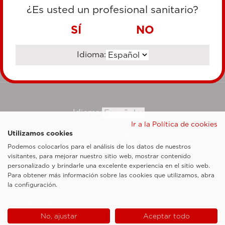
TARJETA DE CRÉDITO
¿Es usted un profesional sanitario?
TRANSFERENCIA BANCARIA
SÍ
NO
Idioma:
Ir al sitio corporativo
Idioma:
Ir a la Política de cookies
Utilizamos cookies
Esaote SpA ©2026 - Vat Code IT05131180969
Sociedad sujeta a la actividad de dirección y coordinación de Shanghai Luzi
Podemos colocarlos para el análisis de los datos de nuestros
Enterprise Management Consultancy Center (Limited Partnership)
visitantes, para mejorar nuestro sitio web, mostrar contenido
Notas legales
personalizado y brindarle una excelente experiencia en el sitio web.
Para obtener más información sobre las cookies que utilizamos, abra
Cookie Policy
la configuración.
Privacy Policy
No, ajustar
Aceptar todo