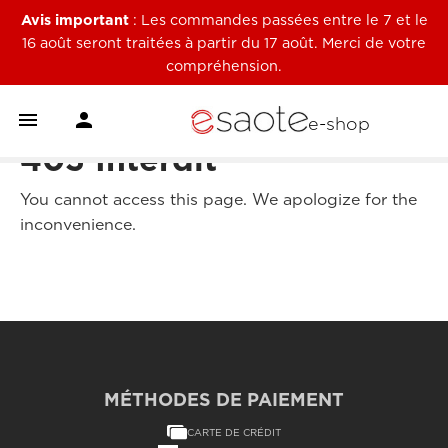
Avis important
: Les commandes passées entre le 7 et le
16 août seront traitées à partir du 17 août. Merci de votre
compréhension.


e-shop
403 Interdit
You cannot access this page. We apologize for the
inconvenience.
MÉTHODES DE PAIEMENT
CARTE DE CRÉDIT