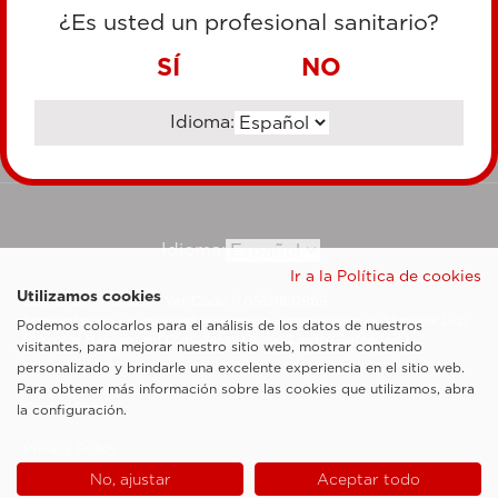
TARJETA DE CRÉDITO
¿Es usted un profesional sanitario?
TRANSFERENCIA BANCARIA
SÍ
NO
Idioma:
Ir al sitio corporativo
Idioma:
Ir a la Política de cookies
Utilizamos cookies
Esaote SpA ©2026 - Vat Code IT05131180969
Sociedad sujeta a la actividad de dirección y coordinación de Shanghai Luzi
Podemos colocarlos para el análisis de los datos de nuestros
Enterprise Management Consultancy Center (Limited Partnership)
visitantes, para mejorar nuestro sitio web, mostrar contenido
Notas legales
personalizado y brindarle una excelente experiencia en el sitio web.
Para obtener más información sobre las cookies que utilizamos, abra
Cookie Policy
la configuración.
Privacy Policy
No, ajustar
Aceptar todo