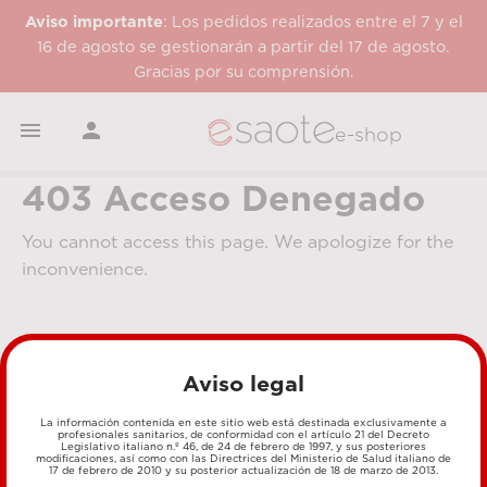
Aviso importante
: Los pedidos realizados entre el 7 y el
16 de agosto se gestionarán a partir del 17 de agosto.
Gracias por su comprensión.


e-shop
403 Acceso Denegado
You cannot access this page. We apologize for the
inconvenience.
Aviso legal
La información contenida en este sitio web está destinada exclusivamente a
profesionales sanitarios, de conformidad con el artículo 21 del Decreto
Legislativo italiano n.º 46, de 24 de febrero de 1997, y sus posteriores
MÉTODOS DE PAGO
modificaciones, así como con las Directrices del Ministerio de Salud italiano de
17 de febrero de 2010 y su posterior actualización de 18 de marzo de 2013.