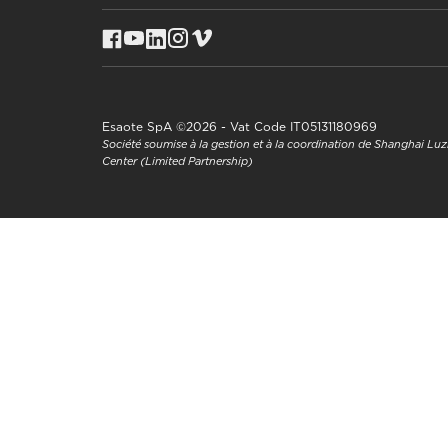
Esaote SpA ©2026 - Vat Code IT05131180969
Société soumise à la gestion et à la coordination de Shanghai L
Center (Limited Partnership)