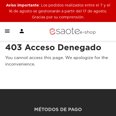
Aviso importante
: Los pedidos realizados entre el 7 y el
16 de agosto se gestionarán a partir del 17 de agosto.
Gracias por su comprensión.


e-shop
403 Acceso Denegado
You cannot access this page. We apologize for the
inconvenience.
MÉTODOS DE PAGO