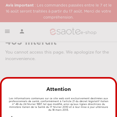
Avis important
: Les commandes passées entre le 7 et le
16 août seront traitées à partir du 17 août. Merci de votre
compréhension.


e-shop
403 Interdit
You cannot access this page. We apologize for the
inconvenience.
Attention
Les informations contenues sur ce site web sont exclusivement destinées aux
professionnels de santé, conformément à l’article 21 du décret législatif italien
MÉTHODES DE PAIEMENT
n° 46 du 24 février 1997, tel que modifié, ainsi qu’aux lignes directrices du
ministère italien de la Santé du 17 février 2010 et à leur mise à jour ultérieure
du 18 mars 2013.
CARTE DE CRÉDIT