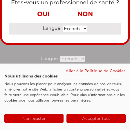
Êtes-vous un professionnel de santé ?
VIREMENT BANCAIRE
OUI
NON
Langue :
Consultez notre site corporate
Langue :
Aller à la Politique de Cookies
Esaote SpA ©2026 - Vat Code IT05131180969
Nous utilisons des cookies
Société soumise à la gestion et à la coordination de Shanghai Luzi Enterprise
Management Consultancy Center (Limited Partnership)
Nous pouvons les placer pour analyser les données de nos visiteurs,
Clauses légales
améliorer notre site Web, afficher un contenu personnalisé et vous
faire vivre une expérience inoubliable. Pour plus d'informations sur les
Cookie Policy
cookies que nous utilisons, ouvrez les paramètres.
Politique de confidentialité
Non, ajuster
Accepter tout