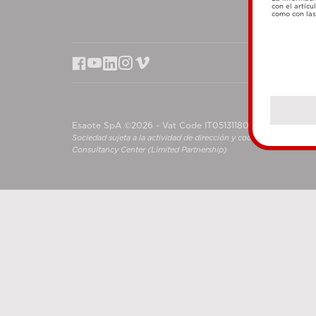
con el artícu
como con las 
Esaote SpA ©2026 - Vat Code IT05131180969
Sociedad sujeta a la actividad de dirección y coordinación de S
Consultancy Center (Limited Partnership)