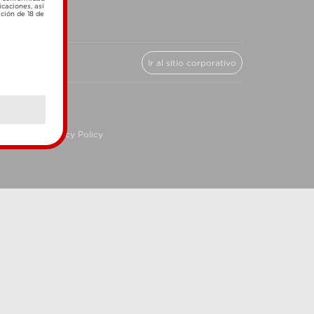
icaciones, así
ación de 18 de
Ir al sitio corporativo
cy
Privacy Policy