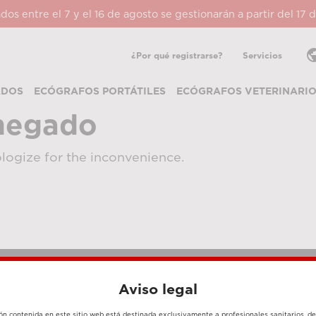
ados entre el 7 y el 16 de agosto se gestionarán a partir del 17
pub
¿Por qué registrarse?
Servicios
ADOS
ECÓGRAFOS PORTÁTILES
ECÓGRAFOS VETERINARI
negado
logize for the inconvenience.
Aviso legal
MÉTODOS DE PAGO
ón contenida en este sitio web está destinada exclusivamente a profesionales sanitarios, d