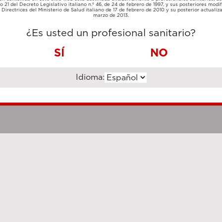
TARJETA
lo 21 del Decreto Legislativo italiano n.º 46, de 24 de febrero de 1997, y sus posteriores modif
TRANSFERENCIA
DE
Directrices del Ministerio de Salud italiano de 17 de febrero de 2010 y su posterior actualiz
BANCARIA
CRÉDITO
marzo de 2013.
¿Es usted un profesional sanitario?
SÍ
NO
Idioma:
Notas legales
Cookie Poli
hanghai Luzi Enterprise Management