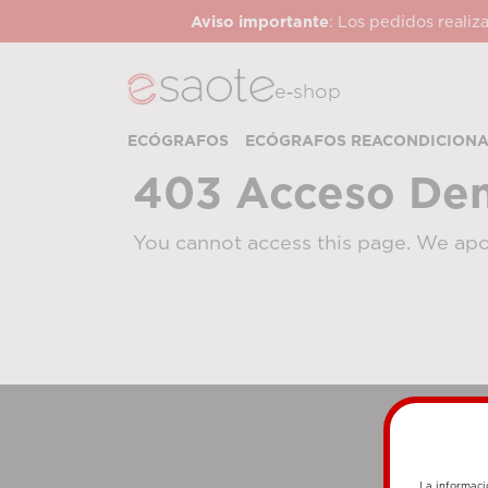
Aviso importante
: Los pedidos realiz
e‑shop
ECÓGRAFOS
ECÓGRAFOS REACONDICION
403 Acceso De
You cannot access this page. We apo
La informaci