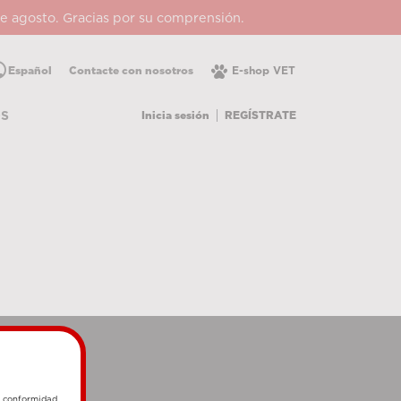
 de agosto. Gracias por su comprensión.
lic
Español
Contacte con nosotros
E-shop VET
Inicia sesión
REGÍSTRATE
OS
e conformidad