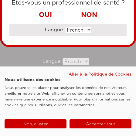
Êtes-vous un professionnel de santé ?
VIREMENT BANCAIRE
OUI
NON
Langue :
Consultez notre site corporate
Langue :
Aller à la Politique de Cookies
Esaote SpA ©2026 - Vat Code IT05131180969
Nous utilisons des cookies
Société soumise à la gestion et à la coordination de Shanghai Luzi Enterprise
Management Consultancy Center (Limited Partnership)
Nous pouvons les placer pour analyser les données de nos visiteurs,
Clauses légales
améliorer notre site Web, afficher un contenu personnalisé et vous
faire vivre une expérience inoubliable. Pour plus d'informations sur les
Cookie Policy
cookies que nous utilisons, ouvrez les paramètres.
Politique de confidentialité
Non, ajuster
Accepter tout