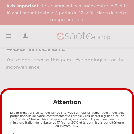
Avis important
: Les commandes passées entre le 7 et le
16 août seront traitées à partir du 17 août. Merci de votre
compréhension.


e-shop
403 Interdit
You cannot access this page. We apologize for the
inconvenience.
Attention
Les informations contenues sur ce site web sont exclusivement destinées aux
professionnels de santé, conformément à l’article 21 du décret législatif italien
MÉTHODES DE PAIEMENT
n° 46 du 24 février 1997, tel que modifié, ainsi qu’aux lignes directrices du
ministère italien de la Santé du 17 février 2010 et à leur mise à jour ultérieure
du 18 mars 2013.
CARTE DE CRÉDIT