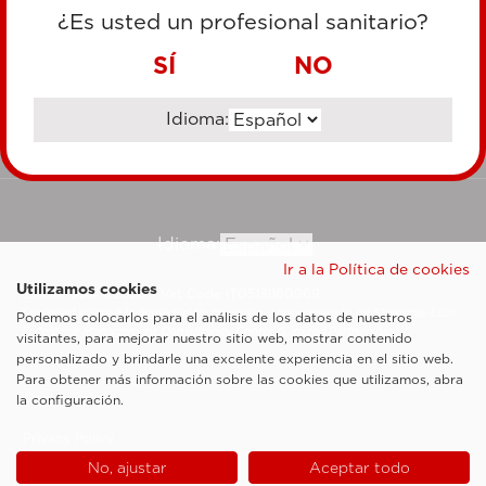
TARJETA DE CRÉDITO
¿Es usted un profesional sanitario?
TRANSFERENCIA BANCARIA
SÍ
NO
Idioma:
Ir al sitio corporativo
Idioma:
Ir a la Política de cookies
Utilizamos cookies
Esaote SpA ©2026 - Vat Code IT05131180969
Sociedad sujeta a la actividad de dirección y coordinación de Shanghai Luzi
Podemos colocarlos para el análisis de los datos de nuestros
Enterprise Management Consultancy Center (Limited Partnership)
visitantes, para mejorar nuestro sitio web, mostrar contenido
Notas legales
personalizado y brindarle una excelente experiencia en el sitio web.
Para obtener más información sobre las cookies que utilizamos, abra
Cookie Policy
la configuración.
Privacy Policy
No, ajustar
Aceptar todo