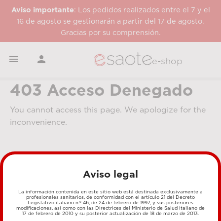
Aviso importante
: Los pedidos realizados entre el 7 y el
16 de agosto se gestionarán a partir del 17 de agosto.
Gracias por su comprensión.


e-shop
403 Acceso Denegado
You cannot access this page. We apologize for the
inconvenience.
Aviso legal
La información contenida en este sitio web está destinada exclusivamente a
profesionales sanitarios, de conformidad con el artículo 21 del Decreto
Legislativo italiano n.º 46, de 24 de febrero de 1997, y sus posteriores
MÉTODOS DE PAGO
modificaciones, así como con las Directrices del Ministerio de Salud italiano de
17 de febrero de 2010 y su posterior actualización de 18 de marzo de 2013.