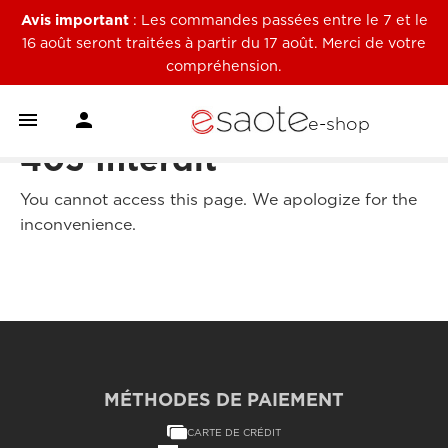
Avis important
: Les commandes passées entre le 7 et le
16 août seront traitées à partir du 17 août. Merci de votre
compréhension.


e-shop
403 Interdit
You cannot access this page. We apologize for the
inconvenience.
MÉTHODES DE PAIEMENT
CARTE DE CRÉDIT