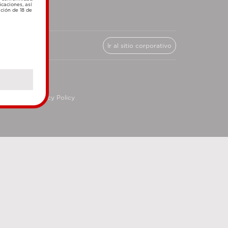
icaciones, así
ación de 18 de
Ir al sitio corporativo
cy
Privacy Policy