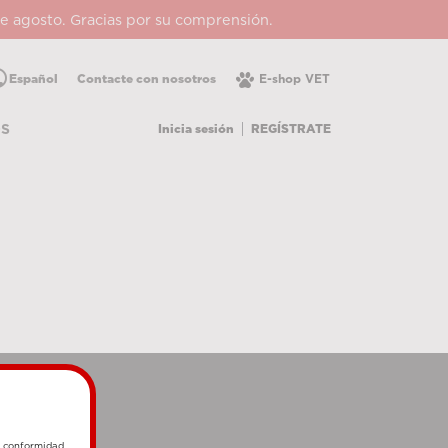
 de agosto. Gracias por su comprensión.
lic
Español
Contacte con nosotros
E-shop VET
Inicia sesión
REGÍSTRATE
OS
e conformidad