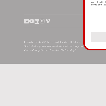
con el artícu
como con las 
Esaote SpA ©2026 - Vat Code IT05131180969
Sociedad sujeta a la actividad de dirección y coordinación de S
Consultancy Center (Limited Partnership)