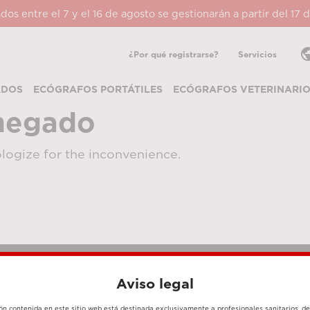
ados entre el 7 y el 16 de agosto se gestionarán a partir del 17
pub
¿Por qué registrarse?
Servicios
ADOS
ECÓGRAFOS PORTÁTILES
ECÓGRAFOS VETERINARI
negado
logize for the inconvenience.
Aviso legal
MÉTODOS DE PAGO
ón contenida en este sitio web está destinada exclusivamente a profesionales sanitarios, d