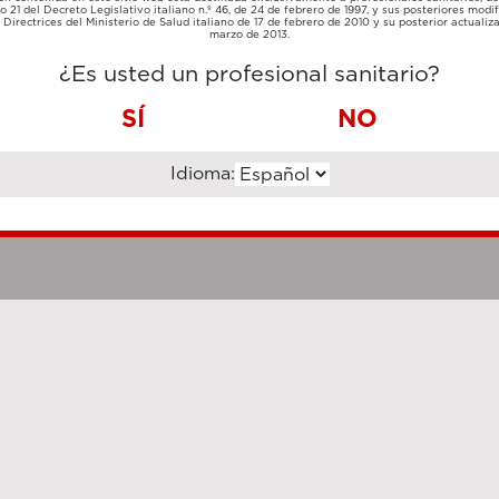
TARJETA
lo 21 del Decreto Legislativo italiano n.º 46, de 24 de febrero de 1997, y sus posteriores modif
TRANSFERENCIA
DE
Directrices del Ministerio de Salud italiano de 17 de febrero de 2010 y su posterior actualiz
BANCARIA
CRÉDITO
marzo de 2013.
¿Es usted un profesional sanitario?
SÍ
NO
Idioma:
Notas legales
Cookie Poli
hanghai Luzi Enterprise Management