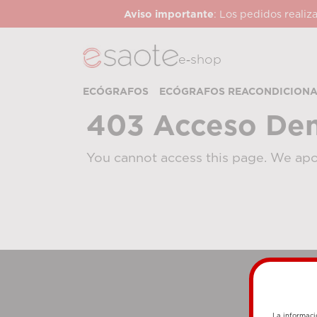
Aviso importante
: Los pedidos realiz
e‑shop
ECÓGRAFOS
ECÓGRAFOS REACONDICION
403 Acceso De
You cannot access this page. We apo
La informaci