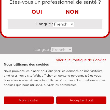
Êtes-vous un professionnel de santé ?
VIREMENT BANCAIRE
OUI
NON
Langue :
Consultez notre site corporate
Langue :
Aller à la Politique de Cookies
Esaote SpA ©2026 - Vat Code IT05131180969
Nous utilisons des cookies
Société soumise à la gestion et à la coordination de Shanghai Luzi Enterprise
Management Consultancy Center (Limited Partnership)
Nous pouvons les placer pour analyser les données de nos visiteurs,
Clauses légales
améliorer notre site Web, afficher un contenu personnalisé et vous
faire vivre une expérience inoubliable. Pour plus d'informations sur les
Cookie Policy
cookies que nous utilisons, ouvrez les paramètres.
Politique de confidentialité
Non, ajuster
Accepter tout