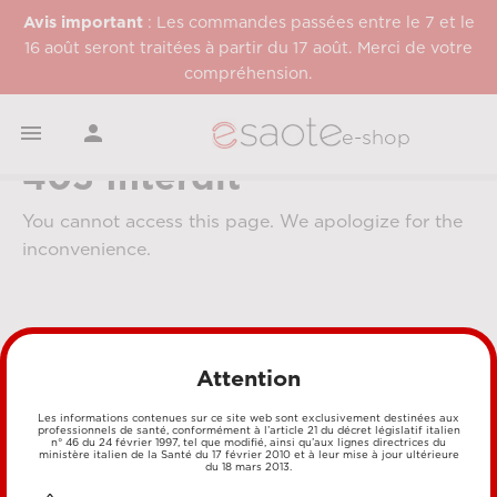
Avis important
: Les commandes passées entre le 7 et le
16 août seront traitées à partir du 17 août. Merci de votre
compréhension.


e-shop
403 Interdit
You cannot access this page. We apologize for the
inconvenience.
Attention
Les informations contenues sur ce site web sont exclusivement destinées aux
professionnels de santé, conformément à l’article 21 du décret législatif italien
MÉTHODES DE PAIEMENT
n° 46 du 24 février 1997, tel que modifié, ainsi qu’aux lignes directrices du
ministère italien de la Santé du 17 février 2010 et à leur mise à jour ultérieure
du 18 mars 2013.
CARTE DE CRÉDIT