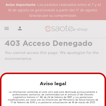
Aviso importante
: Los pedidos realizados entre el 7 y el
16 de agosto se gestionarán a partir del 17 de agosto.
Gracias por su comprensión.


e-shop
403 Acceso Denegado
You cannot access this page. We apologize for the
inconvenience.
Aviso legal
La información contenida en este sitio web está destinada exclusivamente a
profesionales sanitarios, de conformidad con el artículo 21 del Decreto
Legislativo italiano n.º 46, de 24 de febrero de 1997, y sus posteriores
MÉTODOS DE PAGO
modificaciones, así como con las Directrices del Ministerio de Salud italiano de
17 de febrero de 2010 y su posterior actualización de 18 de marzo de 2013.