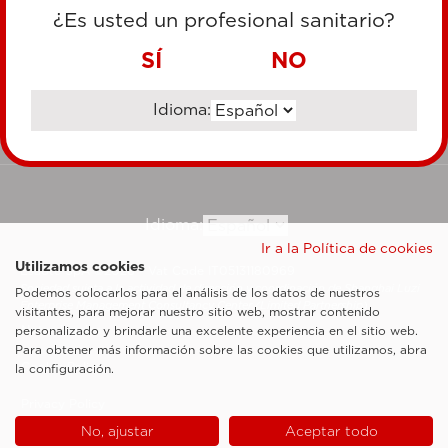
TARJETA DE CRÉDITO
¿Es usted un profesional sanitario?
TRANSFERENCIA BANCARIA
SÍ
NO
Idioma:
Ir al sitio corporativo
Idioma:
Ir a la Política de cookies
Utilizamos cookies
Esaote SpA ©2026 - Vat Code IT05131180969
Sociedad sujeta a la actividad de dirección y coordinación de Shanghai Luzi
Podemos colocarlos para el análisis de los datos de nuestros
Enterprise Management Consultancy Center (Limited Partnership)
visitantes, para mejorar nuestro sitio web, mostrar contenido
Notas legales
personalizado y brindarle una excelente experiencia en el sitio web.
Para obtener más información sobre las cookies que utilizamos, abra
Cookie Policy
la configuración.
Privacy Policy
No, ajustar
Aceptar todo