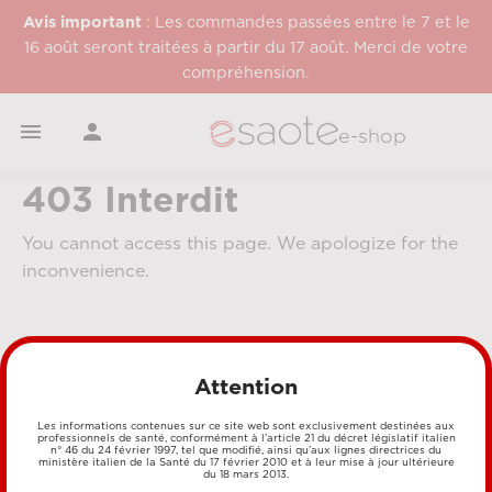
Avis important
: Les commandes passées entre le 7 et le
16 août seront traitées à partir du 17 août. Merci de votre
compréhension.


e-shop
403 Interdit
You cannot access this page. We apologize for the
inconvenience.
Attention
Les informations contenues sur ce site web sont exclusivement destinées aux
professionnels de santé, conformément à l’article 21 du décret législatif italien
n° 46 du 24 février 1997, tel que modifié, ainsi qu’aux lignes directrices du
MÉTHODES DE PAIEMENT
ministère italien de la Santé du 17 février 2010 et à leur mise à jour ultérieure
du 18 mars 2013.