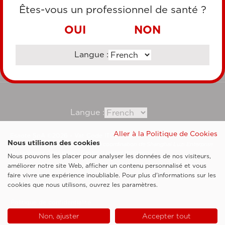
CARTE DE CRÉDIT
Êtes-vous un professionnel de santé ?
VIREMENT BANCAIRE
OUI
NON
Langue :
Consultez notre site corporate
Langue :
Aller à la Politique de Cookies
Esaote SpA ©2026 - Vat Code IT05131180969
Nous utilisons des cookies
Société soumise à la gestion et à la coordination de Shanghai Luzi Enterprise
Management Consultancy Center (Limited Partnership)
Nous pouvons les placer pour analyser les données de nos visiteurs,
Clauses légales
améliorer notre site Web, afficher un contenu personnalisé et vous
faire vivre une expérience inoubliable. Pour plus d'informations sur les
Cookie Policy
cookies que nous utilisons, ouvrez les paramètres.
Politique de confidentialité
Non, ajuster
Accepter tout